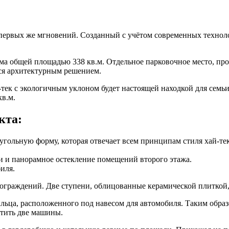
первых же мгновений. Созданный с учётом современных техноло
а общей площадью 338 кв.м. Отдельное парковочное место, прос
ся архитектурным решением.
ек с экологичным уклоном будет настоящей находкой для семьи,
в.м.
кта:
гольную форму, которая отвечает всем принципам стиля хай-тек
и и панорамное остекление помещений второго этажа.
иля.
 ограждений. Две ступени, облицованные керамической плиткой,
ьца, расположенного под навесом для автомобиля. Таким образо
стить две машины.