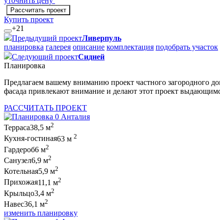
уточнить цену
Рассчитать проект
Купить проект
+21
Предыдущий проект
Ливерпуль
планировка
галерея
описание
комплектация
подобрать участок
Следующий проект
Сидней
Планировка
Предлагаем вашему вниманию проект частного загородного дом
фасада привлекают внимание и делают этот проект выдающим
РАССЧИТАТЬ ПРОЕКТ
2
Терраса
38,5 м
2
Кухня-гостиная
63 м
2
Гардероб
6 м
2
Санузел
6,9 м
2
Котельная
5,9 м
2
Прихожая
11,1 м
2
Крыльцо
3,4 м
2
Навес
36,1 м
изменить планировку