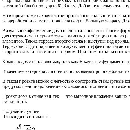
С крыльца вы попадёте в прихожую, из которой можно попаст
гостиной общей площадью 62,8 кв.м. Добавьте к этому стильн
На втором этаже находятся три просторные спальни и холл, ко
гардеробную и санузел, а также выход на большую террасу. Дл
Визуальное оформление дома очень стильное: его строгие фор
для отделки стен первого этажа, камень для облицовки перек
элементов. Также терраса второго этажа и выступы над крыль
Терраса выглядит парящей в воздухе: такой эффект достигаетс
второго этажа и гостиной на первом. При этом, окна на обоих
Крыша в доме наплавляемая, плоская. В качестве фундамента 
В качестве материала для стен использованы прочные блоки из
В таком проекте можно с лёгкостью обустроить стандартные 
предусмотрено подключение автономного отопления от газовог
Проект дома в стиле хай-тек — это выгодное вложение ваших 
резиденции.
Получаете лучшее
Что входит в стоимость