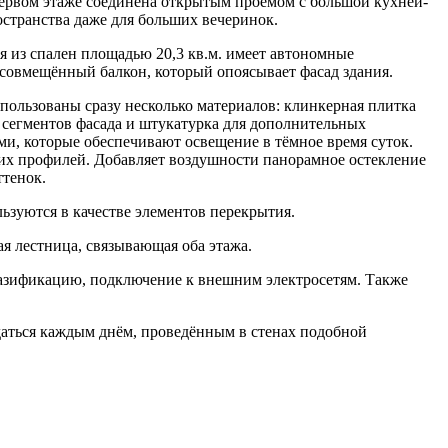
первом этаже соединена открытым проёмом с большой кухней-
остранства даже для больших вечеринок.
я из спален площадью 20,3 кв.м. имеет автономные
и совмещённый балкон, который опоясывает фасад здания.
пользованы сразу несколько материалов: клинкерная плитка
х сегментов фасада и штукатурка для дополнительных
и, которые обеспечивают освещение в тёмное время суток.
еских профилей. Добавляет воздушности панорамное остекление
ттенок.
ьзуются в качестве элементов перекрытия.
ая лестница, связывающая оба этажа.
газификацию, подключение к внешним электросетям. Также
ждаться каждым днём, проведённым в стенах подобной