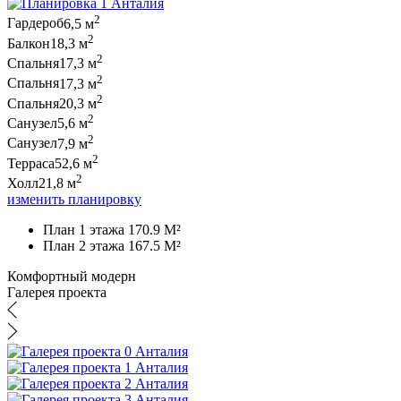
2
Гардероб
6,5 м
2
Балкон
18,3 м
2
Спальня
17,3 м
2
Спальня
17,3 м
2
Спальня
20,3 м
2
Санузел
5,6 м
2
Санузел
7,9 м
2
Терраса
52,6 м
2
Холл
21,8 м
изменить планировку
План 1 этажа 170.9 M²
План 2 этажа 167.5 M²
Комфортный модерн
Галерея проекта