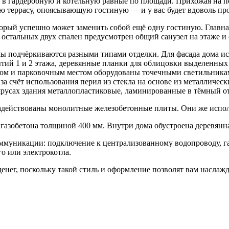
ь в гардеробную и котельную равные по площади. Прихожая на 
ую террасу, опоясывающую гостиную — и у вас будет вдоволь пр
торый успешно может заменить собой ещё одну гостиную. Главна
я остальных двух спален предусмотрен общий санузел на этаже 
мы подчёркиваются разными типами отделки. Для фасада дома ис
рытий 1 и 2 этажа, деревянные планки для облицовки выделенны
цом и парковочным местом оборудованы точечными светильникам
я за счёт использования перил из стекла на основе из металлич
 ярусах здания металлопластиковые, ламинированные в тёмный о
задействованы монолитные железобетонные плиты. Они же испол
 газобетона толщиной 400 мм. Внутри дома обустроена деревянн
коммуникации: подключение к централизованному водопроводу, 
о или электрокотла.
денег, поскольку такой стиль и оформление позволят вам насла